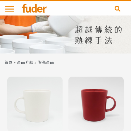
跳
至
主
要
內
容
首頁
»
產品介紹
»
陶瓷產品
查看內容
查看內容