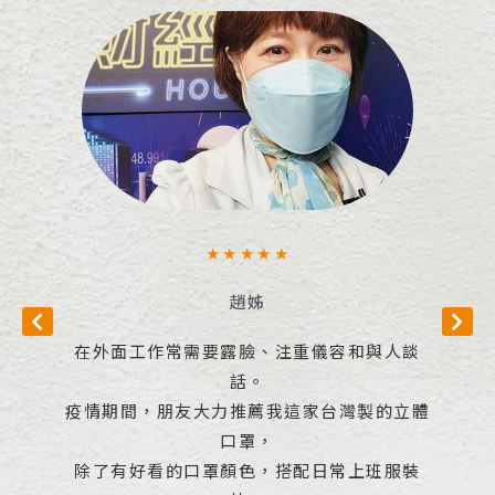
Rated
★
★
★
★
★
5
趙姊
out
of
在外面工作常需要露臉、注重儀容和與人談
5
。
話。
疫情期間，朋友大力推薦我這家台灣製的立體
同
困擾
口罩，
除了有好看的口罩顏色，搭配日常上班服裝