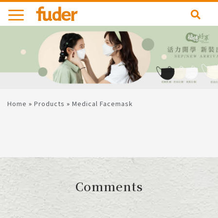
Skip
to
content
Home
»
Products
»
Medical Facemask
Comments