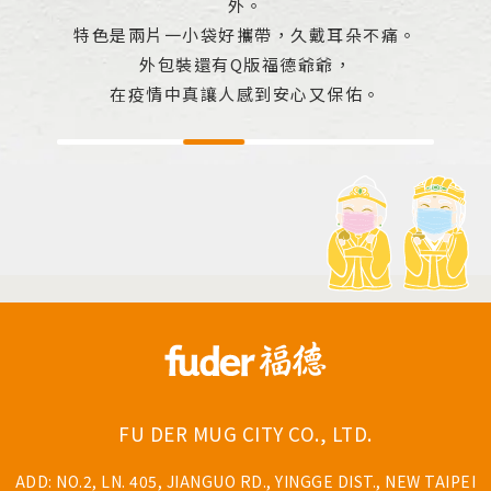
外。
特色是兩片一小袋好攜帶，久戴耳朵不痛。
外包裝還有Q版福德爺爺，
在疫情中真讓人感到安心又保佑。
FU DER MUG CITY CO., LTD.
ADD: NO.2, LN. 405, JIANGUO RD., YINGGE DIST., NEW TAIPEI