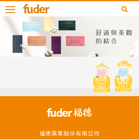
跳
至
主
要
內
容
福德窯業股份有限公司