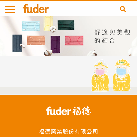
跳
至
主
要
內
容
福德窯業股份有限公司