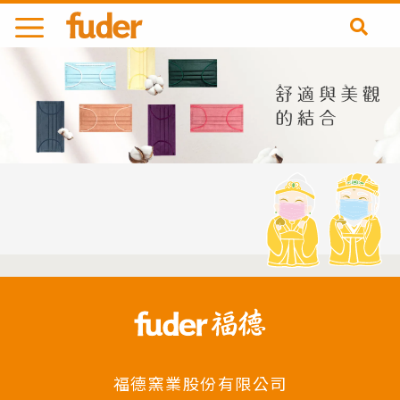
跳
至
主
要
內
容
福德窯業股份有限公司